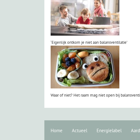
‘Eigenlijk ontkom je niet aan balansventilatie’
Waar of niet? Het raam mag niet open bij balansventi
Home
Actueel
Energielabel
Aard