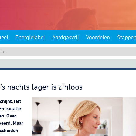
ueel
Energielabel
Aardgasvrij
Voordelen
Stappe
s nachts lager is zinloos
hijnt. Het
En isolatie
en. Over
weerd. Maar
 scheiden