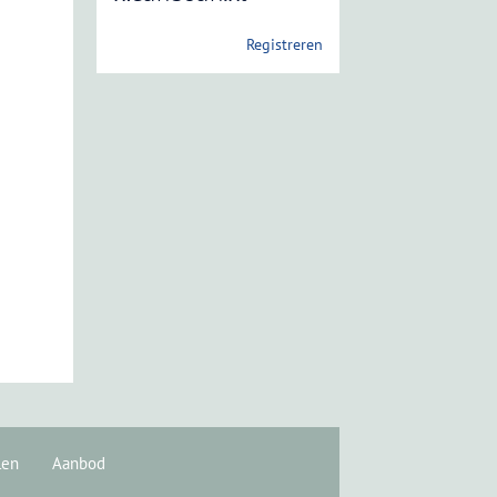
Registreren
len
Aanbod