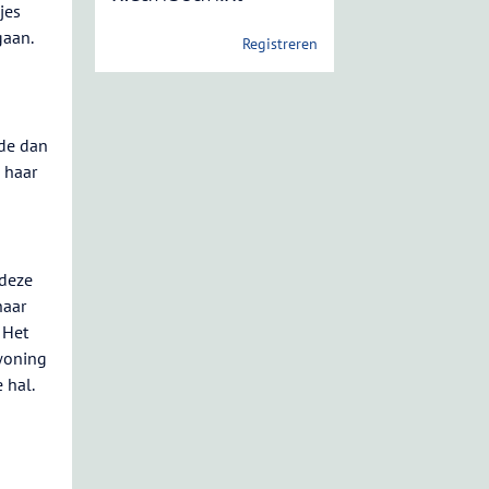
jes
gaan.
Registreren
nde dan
 haar
 deze
haar
 Het
 woning
 hal.