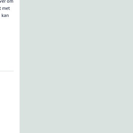
over om
t met
n kan