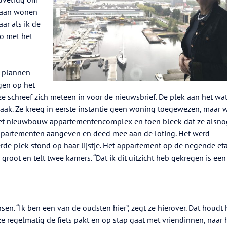
 gaan wonen
aar als ik de
zo met het
e plannen
gen op het
e schreef zich meteen in voor de nieuwsbrief. De plek aan het wa
raak. Ze kreeg in eerste instantie geen woning toegewezen, maar 
het nieuwbouw appartementencomplex en toen bleek dat ze alsno
appartementen aangeven en deed mee aan de loting. Het werd
rde plek stond op haar lijstje. Het appartement op de negende et
 groot en telt twee kamers. “Dat ik dit uitzicht heb gekregen is een
n. “Ik ben een van de oudsten hier”, zegt ze hierover. Dat houdt 
ze regelmatig de fiets pakt en op stap gaat met vriendinnen, naar 