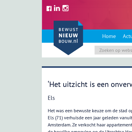
Skip
to
content
Home
Act
‘Het uitzicht is een onve
Els
Het was een bewuste keuze om de stad op
Els (71) verhuisde een jaar geleden vanuit
Amsterdam. Ze verkocht haar appartement 
de bosrijke omgeving op de Utrechtse H