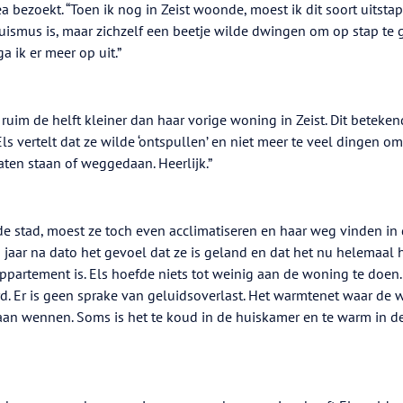
 bezoekt. “Toen ik nog in Zeist woonde, moest ik dit soort uitstap
huismus is, maar zichzelf een beetje wilde dwingen om op stap te 
a ik er meer op uit.”
uim de helft kleiner dan haar vorige woning in Zeist. Dit beteke
s vertelt dat ze wilde ‘ontspullen’ en niet meer te veel dingen om
aten staan of weggedaan. Heerlijk.”
de stad, moest ze toch even acclimatiseren en haar weg vinden in
jaar na dato het gevoel dat ze is geland en dat het nu helemaal 
appartement is. Els hoefde niets tot weinig aan de woning te doen.
. Er is geen sprake van geluidsoverlast. Het warmtenet waar de
aan wennen. Soms is het te koud in de huiskamer en te warm in de