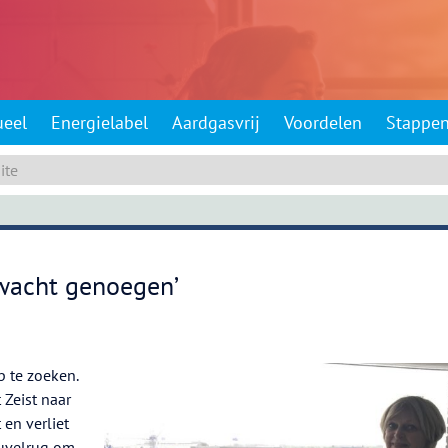
ueel
Energielabel
Aardgasvrij
Voordelen
Stappe
rwacht genoegen’
 te zoeken.
 Zeist naar
en verliet
euvelrug om