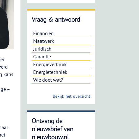
Vraag & antwoord
Financiën
Maatwerk
Juridisch
Garantie
ter
Energieverbruik
werd
Energietechniek
g kans
Wie doet wat?
age –
Bekijk het overzicht
Ontvang de
haar
nieuwsbrief van
het
nieuwbouw.nl