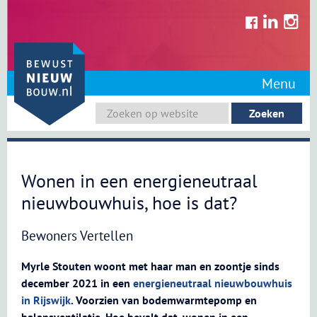
Skip
to
content
Menu
Wonen in een energieneutraal
nieuwbouwhuis, hoe is dat?
Bewoners Vertellen
Myrle Stouten woont met haar man en zoontje sinds
december 2021 in een
energieneutraal nieuwbouwhuis
in Rijswijk
. Voorzien van bodemwarmtepomp en