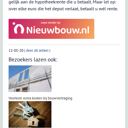
gelijk aan de hypotheekrente die u betaalt. Maar let op:
over elke euro die het depot verlaat, betaalt u wél rente.
12-05-20
|
deel dit artikel
|
Bezoekers lazen ook:
Voorkom extra kosten bij bouwvertraging