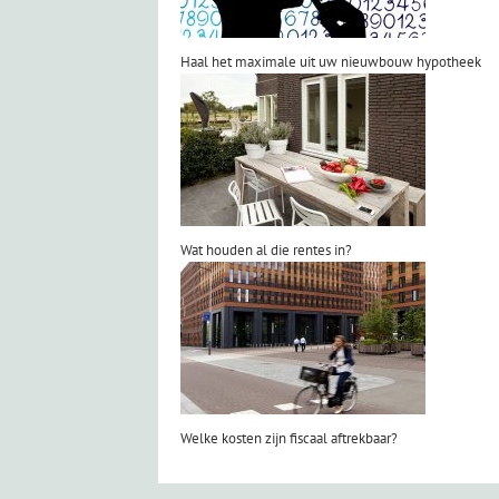
Haal het maximale uit uw nieuwbouw hypotheek
Wat houden al die rentes in?
Welke kosten zijn fiscaal aftrekbaar?