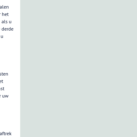
talen
r het
 als u
e derde
 u
sten
et
nst
er uw
aftrek