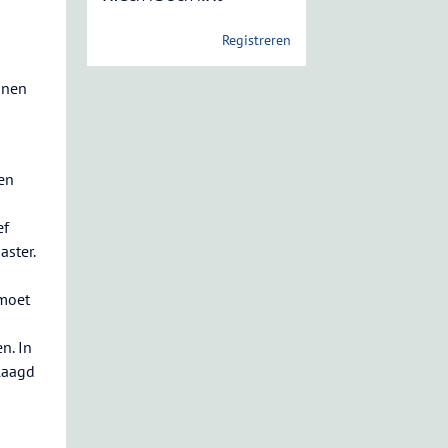
Registreren
onen
en
ef
aster.
moet
n. In
laagd