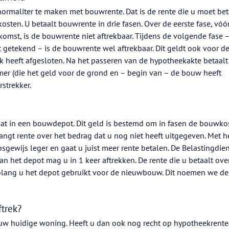
normaliter te maken met bouwrente. Dat is de rente die u moet be
ten. U betaalt bouwrente in drie fasen. Over de eerste fase, vóó
mst, is de bouwrente niet aftrekbaar. Tijdens de volgende fase –
etekend – is de bouwrente wel aftrekbaar. Dit geldt ook voor d
heeft afgesloten. Na het passeren van de hypotheekakte betaalt
mer (die het geld voor de grond en – begin van – de bouw heeft
strekker.
t in een bouwdepot. Dit geld is bestemd om in fasen de bouwko
ngt rente over het bedrag dat u nog niet heeft uitgegeven. Met h
sgewijs leger en gaat u juist meer rente betalen. De Belastingdie
van het depot mag u in 1 keer aftrekken. De rente die u betaalt ov
 zolang u het depot gebruikt voor de nieuwbouw. Dit noemen we de
trek?
uw huidige woning. Heeft u dan ook nog recht op hypotheekrente