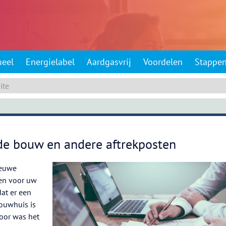
ueel
Energielabel
Aardgasvrij
Voordelen
Stappe
 de bouw en andere aftrekposten
ieuwe
en voor uw
at er een
ouwhuis is
door was het