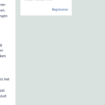
nnen
Registreren
en.
angen
ng
en
rken
ls het
zal
luit