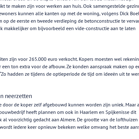
t te maken zijn voor werken aan huis. Ook samengestelde gezi
Bewoners kunnen alle kanten op met de woning, volgens Dick Boel
m op de eerste en tweede verdieping de betonconstructie te verv
k makkelijker om bijvoorbeeld een vide-constructie aan te laten
kBuiten zijn voor 265.000 euro verkocht. Kopers moesten wel rekeni
 een ton extra voor de afbouw. Ze konden aanspraak maken op e
“Zo hadden ze tijdens de optieperiode de tijd om ideeën uit te we
n neerzetten
or de koper zelf afgebouwd kunnen worden zijn uniek. Maar a
 bouwbedrijf heeft plannen om ook in Haarlem en Spijkenisse dit
k al voorzichtig gedacht aan Almere. De grootte van de lofthuizen 
n wordt iedere keer opnieuw bekeken welke omvang het beste aans