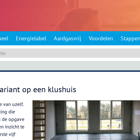
ueel
Energielabel
Aardgasvrij
Voordelen
Stappe
ariant op een klushuis
 van uzelf.
ing die
s de opgave
n inzicht te
ste vijf