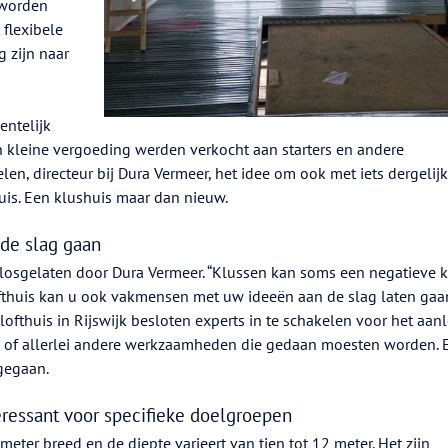
 worden
 flexibele
 zijn naar
ntelijk
 kleine vergoeding werden verkocht aan starters en andere
len, directeur bij Dura Vermeer, het idee om ook met iets dergelijk
s. Een klushuis maar dan nieuw.
 de slag gaan
losgelaten door Dura Vermeer. “Klussen kan soms een negatieve 
ofthuis kan u ook vakmensen met uw ideeën aan de slag laten gaan
n lofthuis in Rijswijk besloten experts in te schakelen voor het aa
trap of allerlei andere werkzaamheden die gedaan moesten worden. 
 gegaan.
essant voor specifieke doelgroepen
meter breed en de diepte varieert van tien tot 12 meter. Het zijn