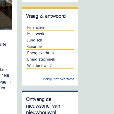
Vraag & antwoord
Financiën
Maatwerk
Juridisch
s te
Garantie
Energieverbruik
Energietechniek
Wie doet wat?
klank
.” Hij
Bekijk het overzicht
nleggen
Eén
Ontvang de
nieuwsbrief van
nieuwbouw.nl