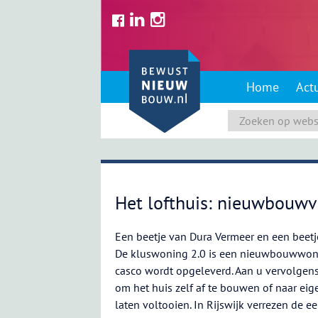
Skip
to
content
Home
Act
Het lofthuis: nieuwbouwv
Een beetje van Dura Vermeer en een beetje
De kluswoning 2.0 is een nieuwbouwwon
casco wordt opgeleverd. Aan u vervolgen
om het huis zelf af te bouwen of naar eige
laten voltooien. In Rijswijk verrezen de eer