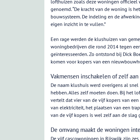
lofthuizen zoals deze woningen officieel
genoemd. “De kracht van de woning is het
bouwsysteem. De indeling en de afwerking
eigen inzicht in te vullen.”
Een rage werden de klushuizen van gemee
woningbedrijven die rond 2014 tegen een
geïnteresseerden. Zo ontstond bij Dick Boe
komen voor kopers van een nieuwbouwhui
Vakmensen inschakelen of zelf aan
De naam klushuis werd overigens al snel 
hebben. Alles zelf moeten doen. Bij het l
vertelt dat vier van de vijf kopers van ee
van elektriciteit, het plaatsen van een 
van de vijf kopers is wel zelf aan de slag
De omvang maakt de woningen inter
De vijf cascowoningen in Rijswijk zijn zes 