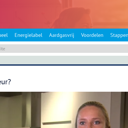
ueel
Energielabel
Aardgasvrij
Voordelen
Stappe
eur?