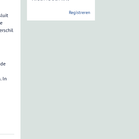
Registreren
luit
De
erschil
 de
. In