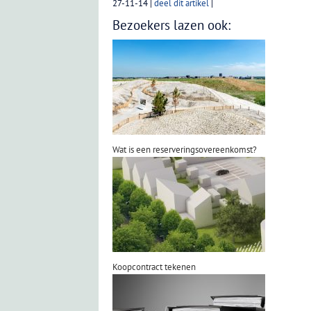
27-11-14
|
deel dit artikel
|
Bezoekers lazen ook:
Wat is een reserveringsovereenkomst?
Koopcontract tekenen