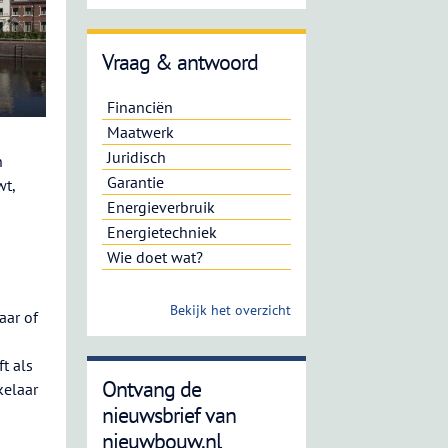
Vraag & antwoord
Financiën
Maatwerk
Juridisch
n
Garantie
wt,
Energieverbruik
Energietechniek
Wie doet wat?
n
Bekijk het overzicht
aar of
t als
Ontvang de
kelaar
nieuwsbrief van
nieuwbouw.nl