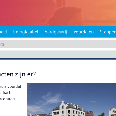
ueel
Energielabel
Aardgasvrij
Voordelen
Stappe
cten zijn er?
huis vóórdat
opdracht
pcontract