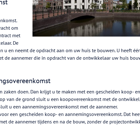
mst
nkomst.
racht om
ntract met
kelaar. De
an u en neemt de opdracht aan om uw huis te bouwen. U heeft éé
et de aannemer die in opdracht van de ontwikkelaar uw huis bou
ingsovereenkomst
en zaken doen. Dan krijgt u te maken met een gescheiden koop- e
p van de grond sluit u een koopovereenkomst met de ontwikkel
sluit u een aannemingsovereenkomst met de aannemer.
r voor een gescheiden koop- en aannemingsovereenkomst. Dat heef
t met de aannemer tijdens en na de bouw, zonder de projectontwik