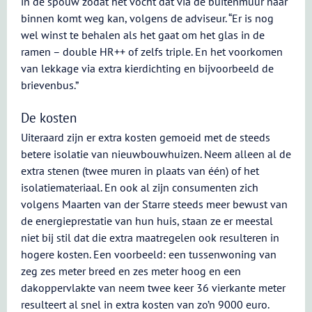
in de spouw zodat het vocht dat via de buitenmuur naar
binnen komt weg kan, volgens de adviseur. “Er is nog
wel winst te behalen als het gaat om het glas in de
ramen – double HR++ of zelfs triple. En het voorkomen
van lekkage via extra kierdichting en bijvoorbeeld de
brievenbus.”
De kosten
Uiteraard zijn er extra kosten gemoeid met de steeds
betere isolatie van nieuwbouwhuizen. Neem alleen al de
extra stenen (twee muren in plaats van één) of het
isolatiemateriaal. En ook al zijn consumenten zich
volgens Maarten van der Starre steeds meer bewust van
de energieprestatie van hun huis, staan ze er meestal
niet bij stil dat die extra maatregelen ook resulteren in
hogere kosten. Een voorbeeld: een tussenwoning van
zeg zes meter breed en zes meter hoog en een
dakoppervlakte van neem twee keer 36 vierkante meter
resulteert al snel in extra kosten van zo’n 9000 euro.