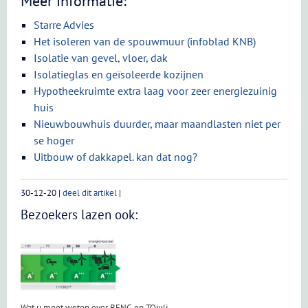
Meer informatie:
Starre Advies
Het isoleren van de spouwmuur (infoblad KNB)
Isolatie van gevel, vloer, dak
Isolatieglas en geïsoleerde kozijnen
Hypotheekruimte extra laag voor zeer energiezuinig
huis
Nieuwbouwhuis duurder, maar maandlasten niet per
se hoger
Uitbouw of dakkapel. kan dat nog?
30-12-20
|
deel dit artikel
|
Bezoekers lazen ook:
Wat u moet weten over BENG en TOjuli