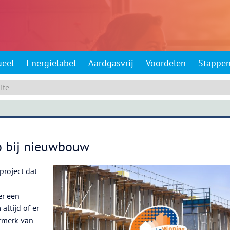
ueel
Energielabel
Aardgasvrij
Voordelen
Stappe
o bij nieuwbouw
roject dat
er een
altijd of er
rmerk van