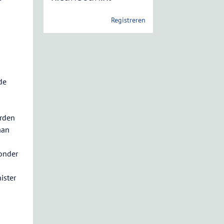
Registreren
de
orden
aan
onder
n
ister