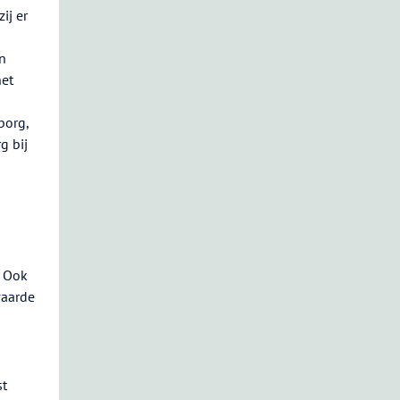
ij er
en
het
borg,
g bij
. Ook
waarde
st