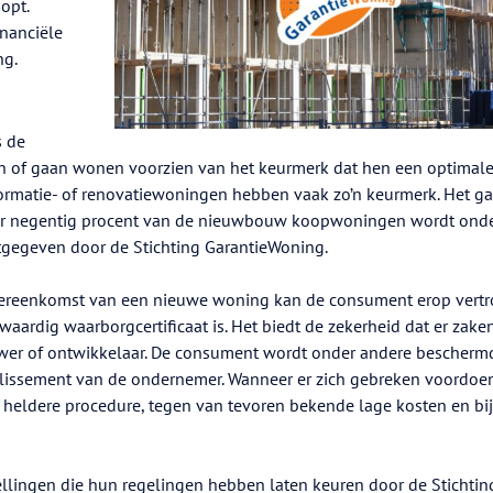
opt.
inanciële
ng.
s de
of gaan wonen voorzien van het keurmerk dat hen een optimal
formatie- of renovatiewoningen hebben vaak zo’n keurmerk. Het g
er negentig procent van de nieuwbouw koopwoningen wordt onde
itgegeven door de Stichting GarantieWoning.
vereenkomst van een nieuwe woning kan de consument erop vert
ardig waarborgcertificaat is. Het biedt de zekerheid dat er zake
wer of ontwikkelaar. De consument wordt onder andere bescherm
llissement van de ondernemer. Wanneer er zich gebreken voordoen
 heldere procedure, tegen van tevoren bekende lage kosten en bi
ellingen die hun regelingen hebben laten keuren door de Stichtin