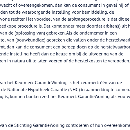
verwacht of overeengekomen, dan kan de consument in geval hij of z
den tot de waarborgende instelling voor bemiddeling, de
one rechter. Het voordeel van de arbitrageprocedure is dat dit e
edkope procedure is. Dat komt onder meer doordat arbiter(s) uit 
van de (oplossing van) gebreken. Als de ondernemer in een
rstel van (bouwkundige) gebreken die vallen onder de herstelwaar
akomt, dan kan de consument een beroep doen op de herstelwaarbor
nde instelling heeft dan de keuze om bij de uitvoering van de
en in natura uit te laten voeren of de herstelkosten te vergoeden.
an het Keurmerk GarantieWoning, is het keurmerk één van de
de Nationale Hypotheek Garantie (NHG) in aanmerking te komen
ing is, kunnen banken zelf het Keurmerk GarantieWoning als voor
van de Stichting GarantieWoning controleren of hun overeenkom