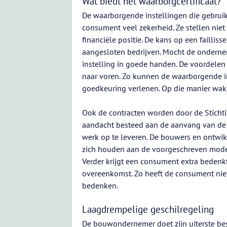
Wat biedt het waarborgcertificaat?
De waarborgende instellingen die gebrui
consument veel zekerheid. Ze stellen nie
financiële positie. De kans op een failli
aangesloten bedrijven. Mocht de ondernem
instelling in goede handen. De voordelen
naar voren. Zo kunnen de waarborgende in
goedkeuring verlenen. Op die manier waken
Ook de contracten worden door de Sticht
aandacht besteed aan de aanvang van de 
werk op te leveren. De bouwers en ontwik
zich houden aan de voorgeschreven model
Verder krijgt een consument extra bedenkt
overeenkomst. Zo heeft de consument niet
bedenken.
Laagdrempelige geschilregeling
De bouwondernemer doet zijn uiterste be