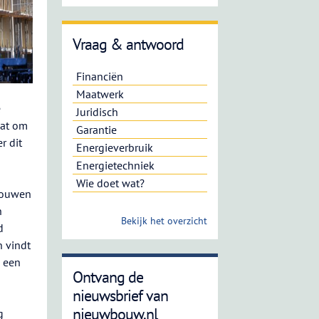
Vraag & antwoord
Financiën
Maatwerk
e
Juridisch
aat om
Garantie
r dit
Energieverbruik
Energietechniek
Wie doet wat?
rouwen
n
Bekijk het overzicht
d
 vindt
j een
Ontvang de
nieuwsbrief van
nieuwbouw.nl
g