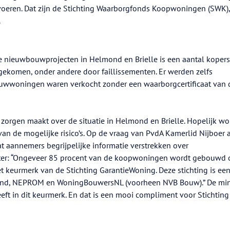
oeren. Dat zijn de Stichting Waarborgfonds Koopwoningen (SWK),
.
ee nieuwbouwprojecten in Helmond en Brielle is een aantal kopers
 gekomen, onder andere door faillissementen. Er werden zelfs
uwwoningen waren verkocht zonder een waarborgcertificaat van 
h zorgen maakt over de situatie in Helmond en Brielle. Hopelijk w
n de mogelijke risico’s. Op de vraag van PvdA Kamerlid Nijboer 
at aannemers begrijpelijke informatie verstrekken over
ster: “Ongeveer 85 procent van de koopwoningen wordt gebouwd 
t keurmerk van de Stichting GarantieWoning. Deze stichting is ee
rland, NEPROM en WoningBouwersNL (voorheen NVB Bouw).” De min
eeft in dit keurmerk. En dat is een mooi compliment voor Stichting