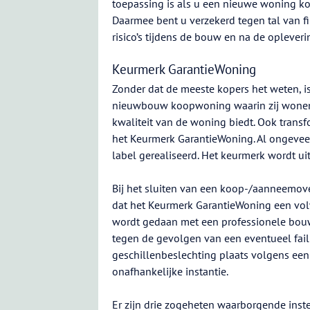
toepassing is als u een nieuwe woning ko
Daarmee bent u verzekerd tegen tal van f
risico’s tijdens de bouw en na de opleveri
Keurmerk GarantieWoning
Zonder dat de meeste kopers het weten, i
nieuwbouw koopwoning waarin zij wonen 
kwaliteit van de woning biedt. Ook trans
het Keurmerk GarantieWoning. Al ongeve
label gerealiseerd. Het keurmerk wordt u
Bij het sluiten van een koop-/aanneemo
dat het Keurmerk GarantieWoning een volwa
wordt gedaan met een professionele bou
tegen de gevolgen van een eventueel fai
geschillenbeslechting plaats volgens een
onafhankelijke instantie.
Er zijn drie zogeheten waarborgende inst