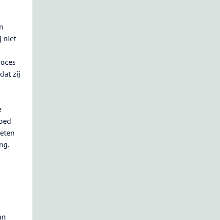
n
 niet-
roces
at zij
e
goed
oeten
ng.
an