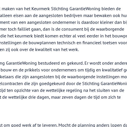
k maken van het Keurmerk Stichting GarantieWoning bieden de
t alleen eisen aan de aangesloten bedrijven maar bewaken ook hu
ssement van een aangesloten ondernemer is daardoor kleiner dan bij
er toch failliet gaan, dan is de consument bij de waarborgende
 die het keurmerk biedt komen echter al veel eerder in het bouwp
stellingen de bouwplannen technisch en financieel toetsen voord
 zij ook over de kwaliteit van het werk.
ing GarantieWoning bestudeerd en gekeurd. Er wordt onder ander
bouw en de prikkels voor ondernemers om tijdig en kwalitatief 
kelaars die zijn aangesloten bij de waarborgende instellingen m
contracten die zijn goedgekeurd door de Stichting GarantieWoni
ijd ten opzichte van de wettelijke regeling na het sluiten van de
 de wettelijke drie dagen, maar zeven dagen de tijd om zich te
st om goed werk af te leveren. Mocht de planning anders lopen d