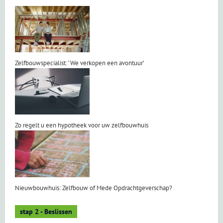
Zelfbouwspecialist: ‘We verkopen een avontuur’
Zo regelt u een hypotheek voor uw zelfbouwhuis
Nieuwbouwhuis: Zelfbouw of Mede Opdrachtgeverschap?
stap 2 - Beslissen